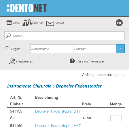
Store
Über uns
Kontakt
Login:
»
Registrieren
Passwort vergessen
Artikelgruppen anzeigen »
Instrumente Chirurgie > Deppeler Fadenstopfer
Art. Nr.
Bezeichnung
Einheit
Preis
Menge
541155
Deppeler Fadenstopfer BT7
Stk
37.50
541160
Deppeler Fadenstopfer HZ7