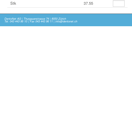
Stk
37.55
DentoNet AG | Thurgauerstrasse 74 | 8050 Zürich
Tel. 043 443 96 10 | Fax 043 443 96 11 | info@dentonet.ch