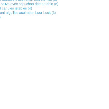
salive avec capuchon démontable (5)
l canules jetables (4)
nt aiguilles aspiration Luer Lock (3)
)