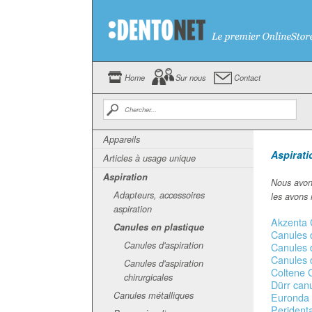
Home
Sur nous
Contact
Appareils
Aspirati
Articles à usage unique
Aspiration
Nous avons
Adapteurs, accessoires
les avons 
aspiration
Akzenta C
Canules en plastique
Canules d
Canules d'aspiration
Canules d
Canules 
Canules d'aspiration
Coltene 
chirurgicales
Dürr canu
Canules métalliques
Euronda C
Peridenta