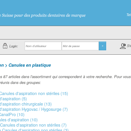
Te
S'i
Login:
»
on > Canules en plastique
 87 articles dans l'assortiment qui correspondent à votre recherche. Pour vous fa
réunis dans des groupes:
anules d'aspiration non stériles (15)
'aspiration (5)
'aspiration chirurgicale (13)
d'aspiration Hygovac / Hygosurge (7)
CanalPro (10)
les d'aspiration (10)
anules d'aspiration non stériles (7)
 Canules d'aspiration non stériles (3)