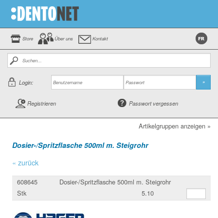
Store
Über uns
Kontakt
Login:
»
Registrieren
Passwort vergessen
Artikelgruppen anzeigen »
Dosier-/Spritzflasche 500ml m. Steigrohr
« zurück
608645
Dosier-/Spritzflasche 500ml m. Steigrohr
Stk
5.10